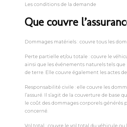
Les conditions de la demande
Que couvre l’assuranc
Dommages matériels : couvre tous les domm
Perte partielle et/ou totale : couvre le véhi
ainsi que les événements naturels tels que 
de terre. Elle couvre également les actes d
Responsabilité civile : elle couvre les domm
l’assuré. Il s’agit de la couverture de base
le coût des dommages corporels générés par
concerné.
Vol total : couvre le vol total du véhicule 