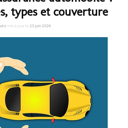
s, types et couverture
auto
mis à jour le
23 juin 2026