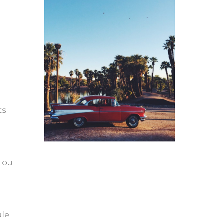
ts
e ou
ule