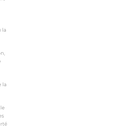
 la
on,
e
 la
le
es
rté