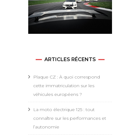
ARTICLES RÉCENTS
Plaque CZ : À quoi correspond
cette immatriculation sur les
véhicules européens ?
La moto électrique 125 : tout
connaître sur les performances et
l’autonomie