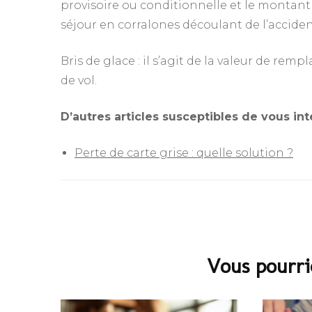
provisoire ou conditionnelle et le montant
séjour en corralones découlant de l’acciden
Bris de glace : il s’agit de la valeur de rem
de vol.
D’autres articles susceptibles de vous int
Perte de carte grise : quelle solution ?
Navigation
d'article
Vous pourri