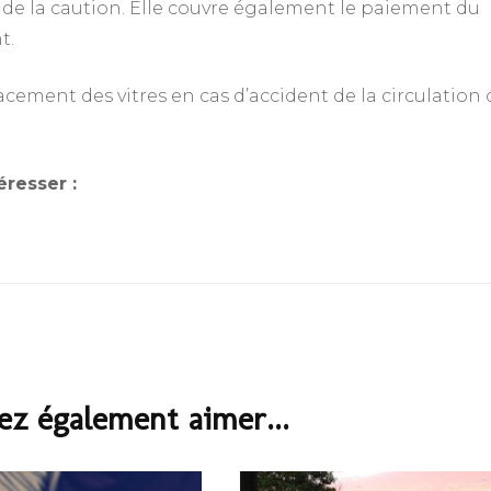
 de la caution. Elle couvre également le paiement du
t.
placement des vitres en cas d’accident de la circulation
éresser :
ez également aimer...