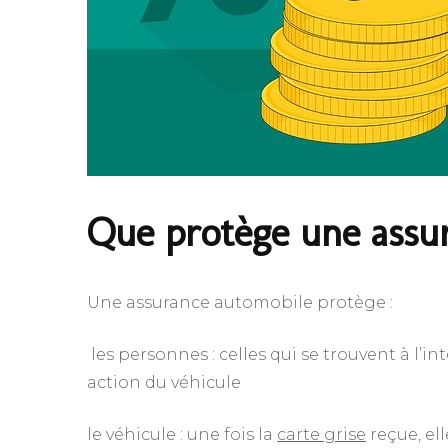
Que protège une assu
Une assurance automobile protège :
les personnes : celles qui se trouvent à l’i
action du véhicule
le véhicule : une fois la
carte grise
reçue, el