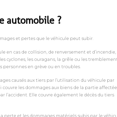
e automobile ?
ages et pertes que le véhicule peut subir.
cule en cas de collision, de renversement et d’incendie,
les cyclones, les ouragans, la grêle ou les tremblemen
es personnes en grève ou en troubles.
ages causés aux tiers par l’utilisation du véhicule par
 qui couvre les dommages aux biens de la partie affecté
 l’accident. Elle couvre également le décès du tiers
ou la perte et les dommages matériels subis par le véhic