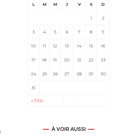
L
M
M
J
V
S
D
1
2
3
4
5
6
7
8
9
10
11
12
13
14
15
16
17
18
19
20
21
22
23
24
25
26
27
28
29
30
31
« Mai
À VOIR AUSSI
a