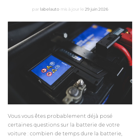
par
labelauto
mis à jour le
29 juin 2026
Vous vous êtes probablement déjà posé
certaines questions sur la batterie de votre
voiture : combien de temps dure la batterie,