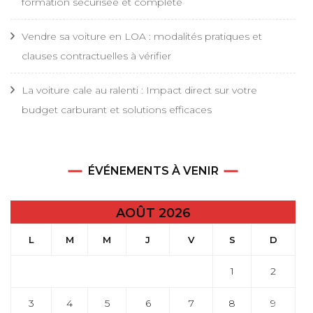
formation sécurisée et complète
Vendre sa voiture en LOA : modalités pratiques et
clauses contractuelles à vérifier
La voiture cale au ralenti : Impact direct sur votre
budget carburant et solutions efficaces
ÉVÉNEMENTS À VENIR
AOÛT 2026
L
M
M
J
V
S
D
1
2
3
4
5
6
7
8
9