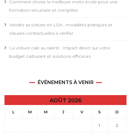
Comment choisir la meilleure moto école pour une
formation sécurisée et complète
Vendre sa voiture en LOA : modalités pratiques et
clauses contractuelles à vérifier
La voiture cale au ralenti : Impact direct sur votre
budget carburant et solutions efficaces
ÉVÉNEMENTS À VENIR
AOÛT 2026
L
M
M
J
V
S
D
1
2