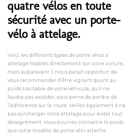
quatre vélos en toute
sécurité avec un porte-
vélo à attelage.
Voici les différents types de porte vélos à
attelage fixables directement sur votre voiture,
mais auparavant il nous parait opportun de
vous recommander d’être vigilant quant au
poids tractable de votre véhicule, qu’il ne
faudra pas excéder, sous peine de perdre de
l’adhérence sur la route. Veillez également à ne
pas surcharger votre attelage pour éviter tout
désagrément. Vous pourrez connaitre le poids
que votre modèle de porte vélo attache