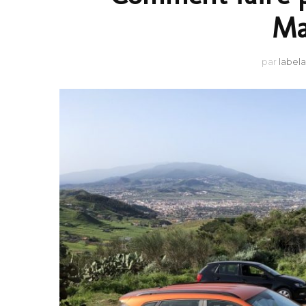
Ma
par
label