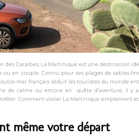
mer des Caraïbes, La Martinique est une destination id
e ou en couple. Connu pour ses plages de sables fins
outre-mer français séduit les touristes du monde ent
e de calme ou encore en quête d’aventure, il y a 
rofiter. Comment visiter La Martinique simplement et
ant même votre départ