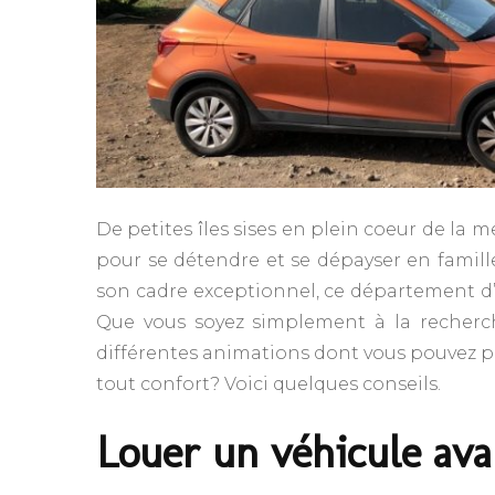
De petites îles sises en plein coeur de la 
pour se détendre et se dépayser en famill
son cadre exceptionnel, ce département d’
Que vous soyez simplement à la recherch
différentes animations dont vous pouvez p
tout confort? Voici quelques conseils.
Louer un véhicule av