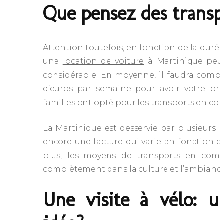
Que pensez des trans
Attention toutefois, en fonction de la duré
une
location de voiture
à Martinique peu
considérable. En moyenne, il faudra compt
d’euros par semaine pour avoir votre pr
familles ont opté pour les transports en 
La Martinique est desservie par plusieurs 
encore une facture qui varie en fonction d
plus, les moyens de transports en comm
complètement dans la culture et l’ambiance
Une visite à vélo: 