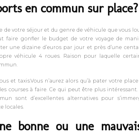
ports en commun sur place?
e de votre séjour et du genre de véhicule que vous lo
t faire gonfler le budget de votre voyage de mani
er une dizaine d’euros par jour et près d’une centa
opre véhicule 4 roues. Raison pour laquelle certai
commun.
bus et taxis.Vous n’aurez alors qu’à pater votre plac
es courses à faire. Ce qui peut être plus intéressant
un sont d’excellentes alternatives pour s’immer
 locales.
une bonne ou une mauvai