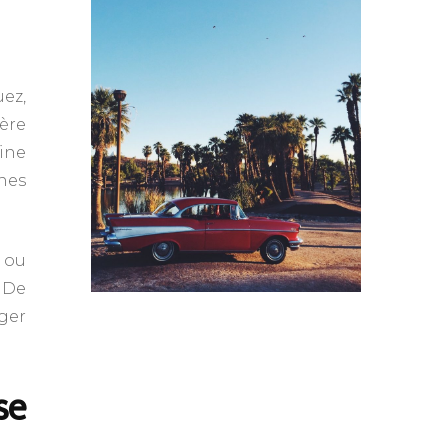
uez,
ère
ine
nes
e ou
. De
ger
se