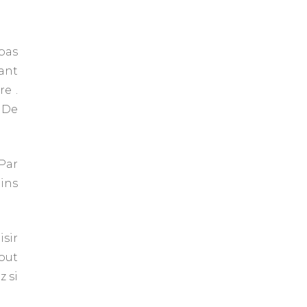
pas
sant
re .
. De
 Par
oins
isir
tout
z si