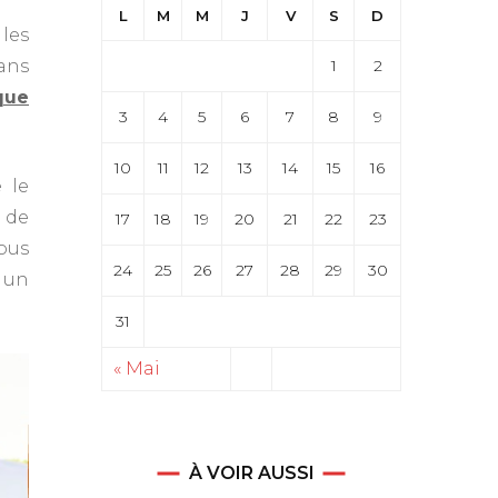
L
M
M
J
V
S
D
les
ans
1
2
que
3
4
5
6
7
8
9
10
11
12
13
14
15
16
 le
 de
17
18
19
20
21
22
23
vous
24
25
26
27
28
29
30
r un
31
« Mai
À VOIR AUSSI