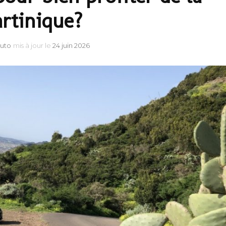
rtinique?
auto
mis à jour le
24 juin 2026