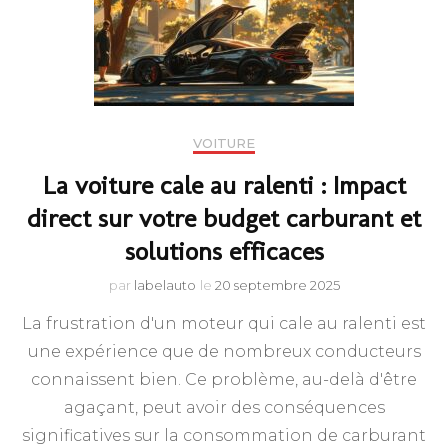
VOITURE
La voiture cale au ralenti : Impact
direct sur votre budget carburant et
solutions efficaces
par
labelauto
le
20 septembre 2025
La frustration d'un moteur qui cale au ralenti est
une expérience que de nombreux conducteurs
connaissent bien. Ce problème, au-delà d'être
agaçant, peut avoir des conséquences
significatives sur la consommation de carburant