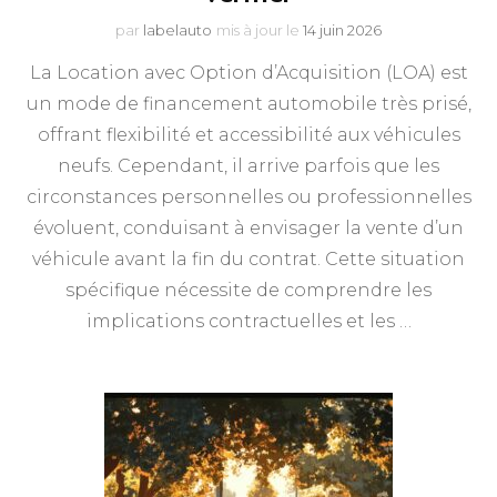
par
labelauto
mis à jour le
14 juin 2026
La Location avec Option d’Acquisition (LOA) est
un mode de financement automobile très prisé,
offrant flexibilité et accessibilité aux véhicules
neufs. Cependant, il arrive parfois que les
circonstances personnelles ou professionnelles
évoluent, conduisant à envisager la vente d’un
véhicule avant la fin du contrat. Cette situation
spécifique nécessite de comprendre les
implications contractuelles et les …